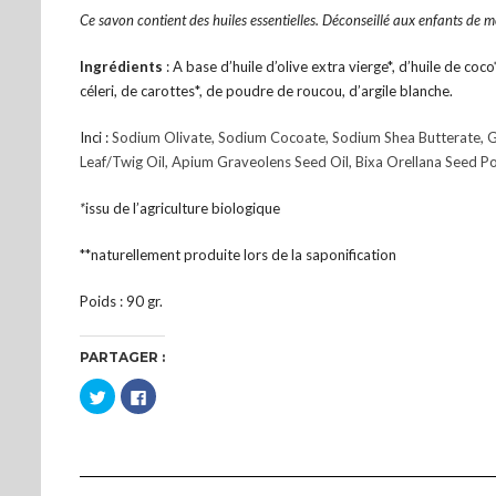
Ce savon contient des huiles essentielles. Déconseillé aux enfants de m
Ingrédients
: A base d’huile d’olive extra vierge*, d’huile de coco
céleri, de carottes*, de poudre de roucou, d’argile blanche.
Inci :
Sodium Olivate, Sodium Cocoate, Sodium Shea Butterate, G
Leaf/Twig Oil, Apium Graveolens Seed Oil, Bixa Orellana Seed Pow
*
issu de l’agriculture biologique
**naturellement produite lors de la saponification
Poids : 90 gr.
PARTAGER :
Cliquez
Cliquez
pour
pour
partager
partager
sur
sur
Twitter(ouvre
Facebook(ouvre
dans
dans
une
une
nouvelle
nouvelle