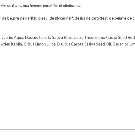
oins de 6 ans, aux femmes enceintes et allaitantes.
* de beurre de karité*, d’eau, de glycérine**, de jus de carottes*, de beurre de ca
lycerin, Aqua, Daucus Carota Sativa Root Juice, Theobroma Cacao Seed Butt
der, Kaolin, Citrus Limon Juice, Daucus Carota Sativa Seed Oil, Geraniol, Li